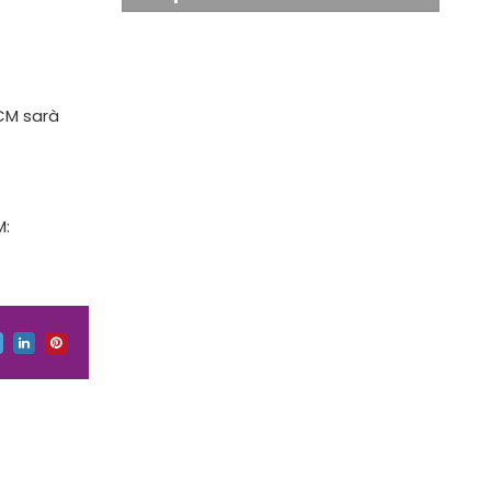
ECM sarà
M: