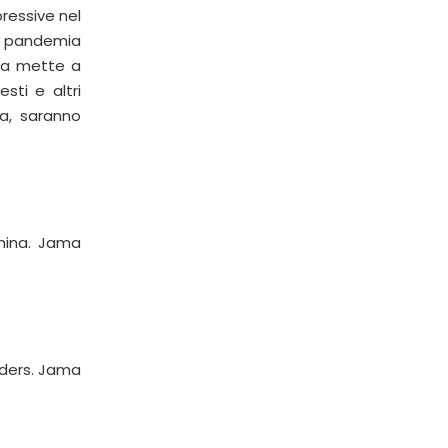
ressive nel
te pandemia
gia mette a
esti e altri
na, saranno
China. Jama
orders. Jama