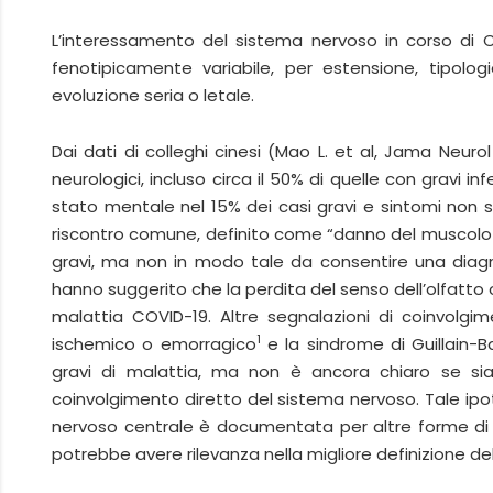
L’interessamento del sistema nervoso in corso di
fenotipicamente variabile, per estensione, tipolog
evoluzione seria o letale.
Dai dati di colleghi cinesi (Mao L. et al, Jama Neurol
neurologici, incluso circa il 50% di quelle con gravi i
stato mentale nel 15% dei casi gravi e sintomi non speci
riscontro comune, definito come “danno del muscolo sc
gravi, ma non in modo tale da consentire una diagn
hanno suggerito che la perdita del senso dell’olfatt
malattia COVID-19. Altre segnalazioni di coinvolgim
1
ischemico o emorragico
e la sindrome di Guillain-Ba
gravi di malattia, ma non è ancora chiaro se s
coinvolgimento diretto del sistema nervoso. Tale ipo
nervoso centrale è documentata per altre forme di c
potrebbe avere rilevanza nella migliore definizione del