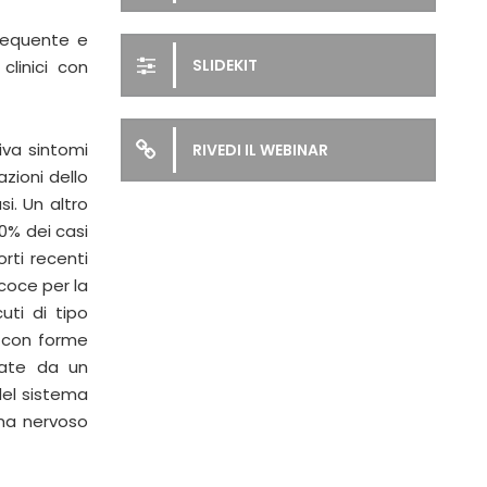
requente e
SLIDEKIT
clinici con
iva sintomi
RIVEDI IL WEBINAR
azioni dello
si. Un altro
0% dei casi
rti recenti
coce per la
uti di tipo
 con forme
nate da un
del sistema
ema nervoso