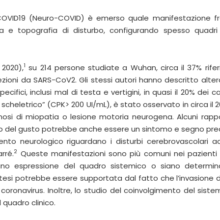
 COVID19 (Neuro-COVID) è emerso quale manifestazione f
ia e topografia di disturbo, configurando spesso quadri 
1
 2020),
su 214 persone studiate a Wuhan, circa il 37% rifer
nfezioni da SARS-CoV2. Gli stessi autori hanno descritto alter
fici, inclusi mal di testa e vertigini, in quasi il 20% dei ca
heletrico” (CPK> 200 UI/mL), è stato osservato in circa il 2
osi di miopatia o lesione motoria neurogena. Alcuni rappo
o o del gusto potrebbe anche essere un sintomo e segno pre
ento neurologico riguardano i disturbi cerebrovascolari ac
2
rré.
Queste manifestazioni sono più comuni nei pazienti
iano espressione del quadro sistemico o siano determi
tesi potrebbe essere supportata dal fatto che l’invasione 
oronavirus. Inoltre, lo studio del coinvolgimento del sist
 quadro clinico.