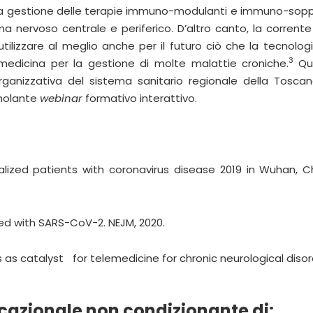
a la gestione delle terapie immuno-modulanti e immuno-sopp
a nervoso centrale e periferico. D’altro canto, la corren
tilizzare al meglio anche per il futuro ciò che la tecnolo
3
lemedicina per la gestione di molte malattie croniche.
Qu
organizzativa del sistema sanitario regionale della Tosca
imolante
webinar
formativo interattivo.
talized patients with coronavirus disease 2019 in Wuhan, 
ted with SARS-CoV-2. NEJM, 2020.
sis as catalyst for telemedicine for chronic neurological dis
ucazionale non condizionante di: