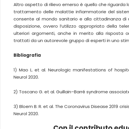
Altro aspetto di rilievo emerso è quello che riguard
trattamento delle malattie infiammatorie del sistem
consente al mondo sanitario e alla cittadinanza di u
disposizione, ovvero l’utilizzo appropriato della te
ulteriori argomenti, anche in merito alla risposta 
trattati da un autorevole gruppo di esperti in uno st
Bibliografia
1) Mao L. et al. Neurologic manifestations of hospi
Neurol 2020.
2) Toscano G. et al. Guillain–Barré syndrome associa
3) Bloem B. R. et al. The Coronavirus Disease 2019 cri
Neurol 2020.
Con il contributo ed