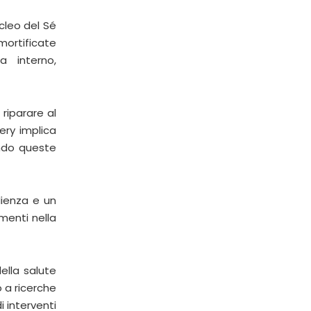
ucleo del Sé
ortificate
a interno,
 riparare al
ery implica
ando queste
lienza e un
menti nella
ella salute
 a ricerche
i interventi