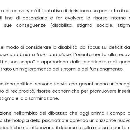
 di recovery c’è il tentativo di ripristinare un ponte fra il n
fine di potenziarlo e far evolvere le risorse interne m
 sue conseguenze (disabilità, stigma sociale, stigm
nel modo di considerare la disabilità: dal focus sui deficit da
lace and train
a
train and place
. L’orientamento alla recov
ati a uno scopo” e apprendono dalle esperienze reali qu
trato un miglioramento dei sintomi e del funzionamento.
nsione politica: servono servizi che garantiscano un’accog
no di reciprocità, risorse economiche per promuovere inseri
 stigma e la discriminazione.
zione nell’ambito del dibattito che oggi anima il campo d
istemologici della psichiatria e aprendo un orizzonte nuovo
variabili che ne influenzano il decorso e sulla messa a punto d