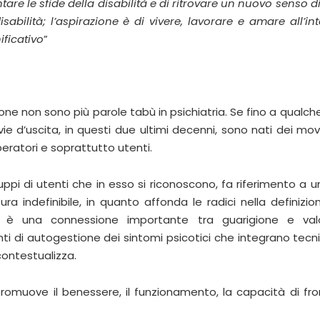
are le sfide della disabilità e di ritrovare un nuovo senso di
isabilità; l’aspirazione è di vivere, lavorare e amare all’in
ificativo
”
ione non sono più parole tabù in psichiatria. Se fino a qualch
vie d’uscita, in questi due ultimi decenni, sono nati dei mo
ratori e soprattutto utenti.
ppi di utenti che in esso si riconoscono, fa riferimento a 
indefinibile, in quanto affonda le radici nella definizione
 Vi è una connessione importante tra guarigione e valo
nti di autogestione dei sintomi psicotici che integrano tecni
ontestualizza.
romuove il benessere, il funzionamento, la capacità di fro