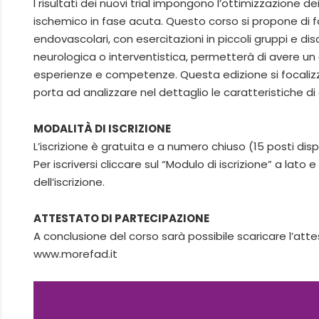
I risultati dei nuovi trial impongono l’ottimizzazione 
ischemico in fase acuta. Questo corso si propone di fo
endovascolari, con esercitazioni in piccoli gruppi e dis
neurologica o interventistica, permetterà di avere un 
esperienze e competenze. Questa edizione si focalizza 
porta ad analizzare nel dettaglio le caratteristiche d
MODALITÀ DI ISCRIZIONE
L’iscrizione è gratuita e a numero chiuso (15 posti dispo
Per iscriversi cliccare sul “Modulo di iscrizione” a lato
dell’iscrizione.
ATTESTATO DI PARTECIPAZIONE
A conclusione del corso sarà possibile scaricare l’at
www.morefad.it