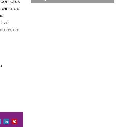
 con ictus
clinici ed
ne
ttive
ca che ci
ma