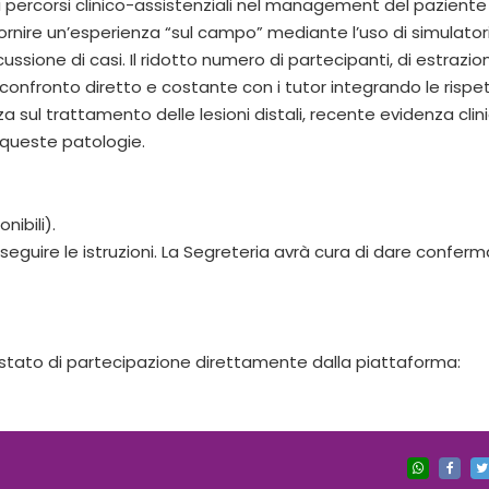
dei percorsi clinico-assistenziali nel management del paziente
rnire un’esperienza “sul campo” mediante l’uso di simulatori 
cussione di casi. Il ridotto numero di partecipanti, di estrazio
confronto diretto e costante con i tutor integrando le rispe
sul trattamento delle lesioni distali, recente evidenza clini
i queste patologie.
nibili).
 e seguire le istruzioni. La Segreteria avrà cura di dare confer
testato di partecipazione direttamente dalla piattaforma: