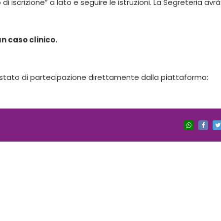
o di iscrizione” a lato e seguire le istruzioni. La Segreteria avrà
 caso clinico.
testato di partecipazione direttamente dalla piattaforma: