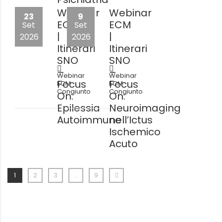
Webinar
Webinar
23
9
ECM
ECM
Set
Set
|
|
2026
2026
Itinerari
Itinerari
SNO
SNO
–
–
Webinar
Webinar
Focus
Focus
ECM
ECM
Congiunto
Congiunto
On:
On:
Epilessia
Neuroimaging
Autoimmune
nell’Ictus
Ischemico
Acuto
1
2
3
…
9