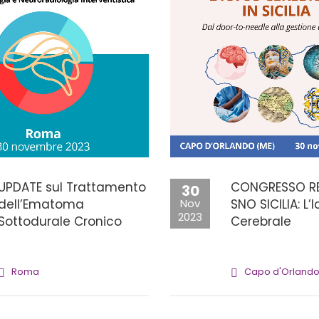
UPDATE sul Trattamento
CONGRESSO R
30
dell’Ematoma
Nov
SNO SICILIA: L’I
2023
Sottodurale Cronico
Cerebrale
Roma
Capo d'Orland