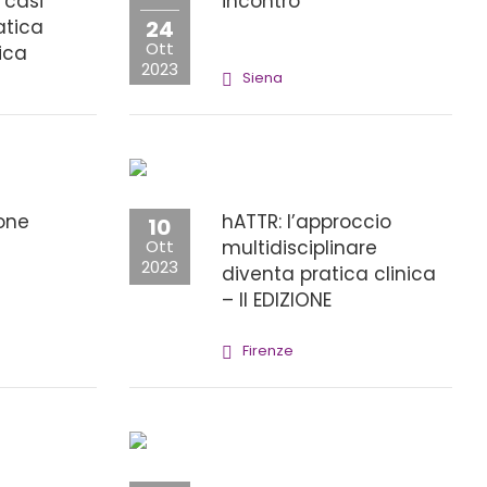
 casi
incontro
ratica
24
Ott
ica
2023
Siena
ione
hATTR: l’approccio
10
Ott
multidisciplinare
2023
diventa pratica clinica
– II EDIZIONE
Firenze