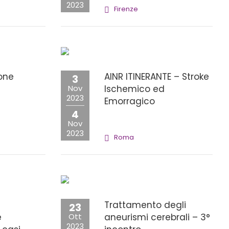
2023
Firenze
ione
AINR ITINERANTE – Stroke
3
Nov
Ischemico ed
2023
Emorragico
4
Nov
2023
Roma
Trattamento degli
23
e
Ott
aneurismi cerebrali – 3°
2023