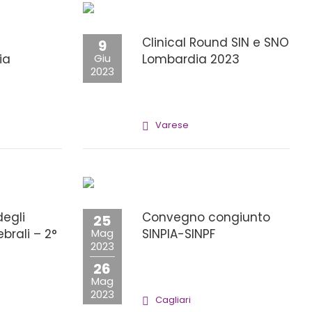
Clinical Round SIN e SNO
9
ia
Giu
Lombardia 2023
2023
Varese
egli
Convegno congiunto
25
brali – 2°
Mag
SINPIA-SINPF
2023
26
Mag
2023
Cagliari