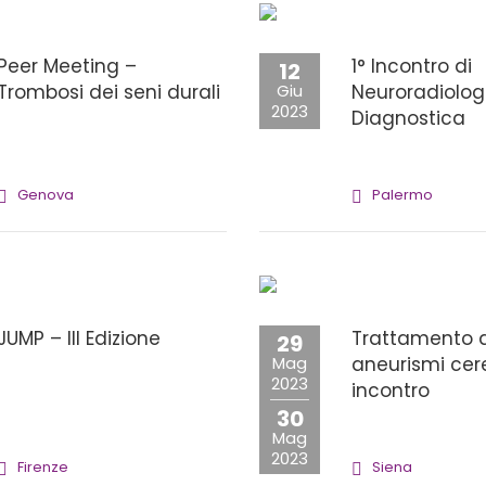
Peer Meeting –
1° Incontro di
12
Trombosi dei seni durali
Giu
Neuroradiolog
2023
Diagnostica
Genova
Palermo
JUMP – III Edizione
Trattamento d
29
Mag
aneurismi cere
2023
incontro
30
Mag
2023
Firenze
Siena