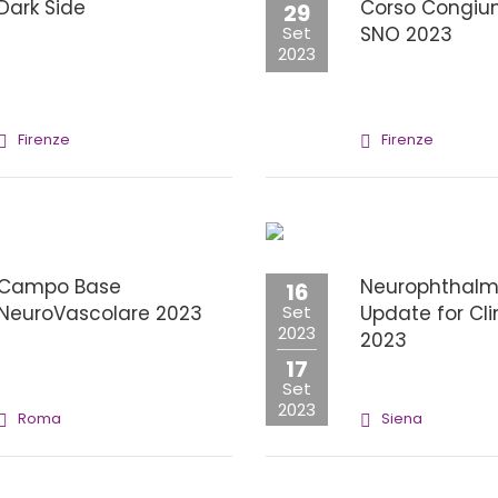
Dark Side
Corso Congiun
29
Set
SNO 2023
2023
Firenze
Firenze
Campo Base
Neurophthalm
16
NeuroVascolare 2023
Set
Update for Cli
2023
2023
17
Set
2023
Roma
Siena