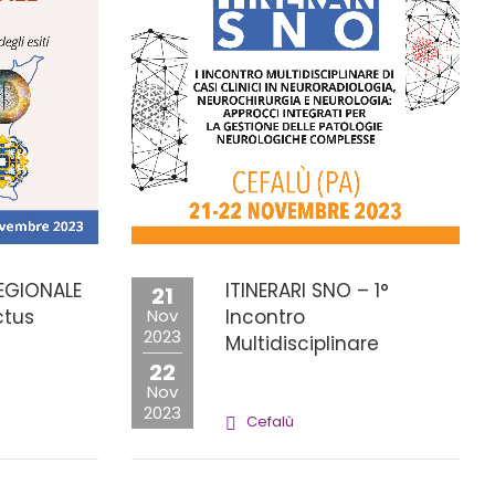
EGIONALE
ITINERARI SNO – 1°
21
ctus
Nov
Incontro
2023
Multidisciplinare
22
Nov
2023
o
Cefalù