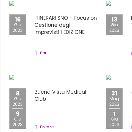
ITINERARI SNO – Focus on
16
13
Giu
Gestione degli
Giu
2023
2023
imprevisti I EDIZIONE
Bari
Buena Vista Medical
8
31
Giu
Club
Mag
2023
2023
9
1
Giu
Giu
2023
2023
Firenze