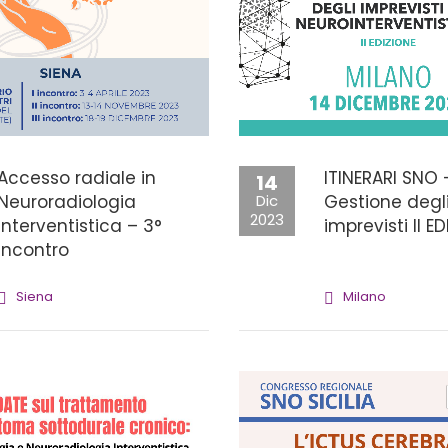
Accesso radiale in
ITINERARI SNO 
14
Neuroradiologia
Dic
Gestione degl
2023
Interventistica – 3°
imprevisti II E
incontro
Siena
Milano