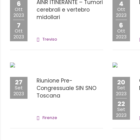
AINR ITINERANTE – Tumori
6
4
Ott
cerebrali e vertebro
Ott
2023
2023
midollari
7
6
Ott
Ott
2023
2023
Treviso
Riunione Pre-
27
20
Set
Congressuale SIN SNO
Set
2023
2023
Toscana
22
Set
2023
Firenze