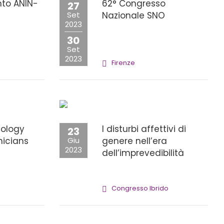
to ANIN-
62° Congresso
27
Set
Nazionale SNO
2023
30
Set
2023
Firenze
ology
I disturbi affettivi di
23
nicians
Giu
genere nell’era
2023
dell’imprevedibilità
Congresso Ibrido