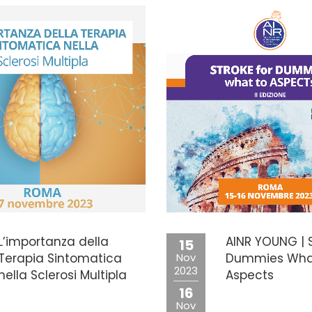
L’importanza della
AINR YOUNG | S
15
Terapia Sintomatica
Nov
Dummies Wha
2023
nella Sclerosi Multipla
Aspects
16
Nov