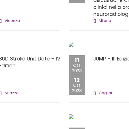
discussione di
clinici nella p
neuroradiolog
Vicenza
Milano
SUD Stroke Unit Date – IV
JUMP – III Ediz
11
Edition
Ott
2023
12
Ott
2023
Milazzo
Cagliari