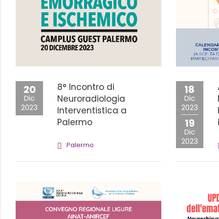
8° Incontro di
20
18
Dic
Neuroradiologia
Dic
2023
2023
Interventistica a
Palermo
19
Dic
2023
Palermo