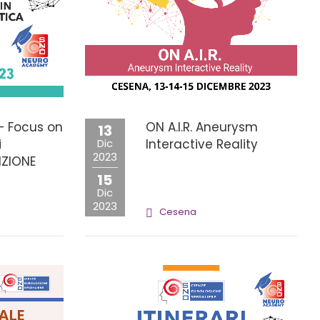
– Focus on
ON A.I.R. Aneurysm
13
i
Dic
Interactive Reality
2023
DIZIONE
15
Dic
2023
Cesena