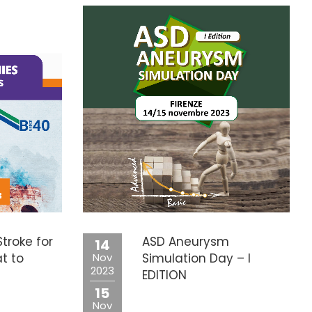
troke for
ASD Aneurysm
14
t to
Nov
Simulation Day – I
2023
EDITION
15
Nov