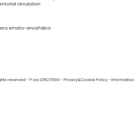
ntorial circulation
rriera emato-encefalica
ts reserved - P.iva 12162711001 -
Privacy&Cookie Policy
-
Informativa 