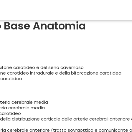
po Base Anatomia
sifone carotideo e del seno cavernoso
one carotideo intradurale e della biforcazione carotidea
 carotideo
rteria cerebrale media
teria cerebrale media
 carotideo
lla distribuzione corticale delle arterie cerebrali anteriore 
eria cerebrale anteriore (tratto sovraottico e comunicante a